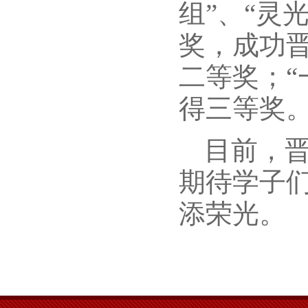
组”、“灵
奖，成功晋
二等奖；“
得三等奖
目前，
期待学子们
添荣光。