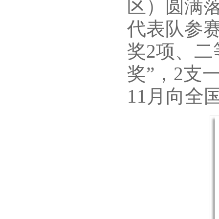
区）圆满落
代表队参
奖2项、二
奖”，2支
11月向全